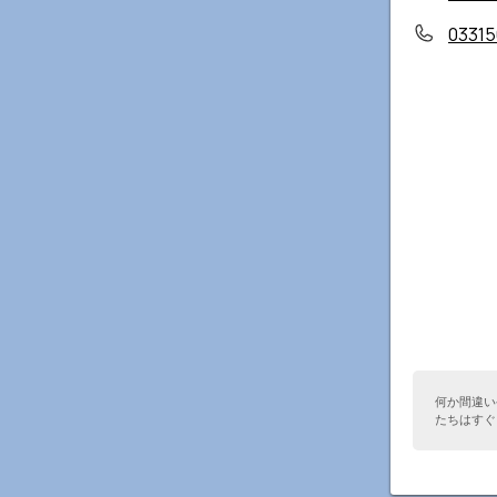
03315
何か間違い
たちはすぐ