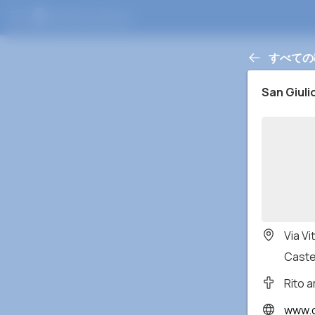
すべての
San Giuli
Via Vi
Castel
Rito 
www.c