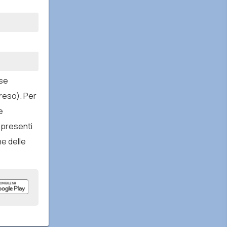
sse
reso). Per
e
 presenti
ne delle