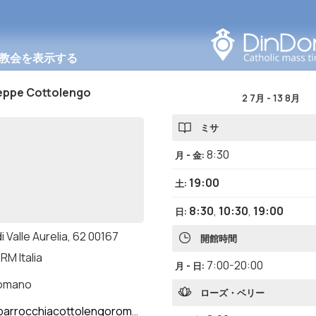
このエリアで検索する
教会を表示する
eppe Cottolengo
2 7月
-
13 8月
ミサ
8:30
月 - 金
:
19:00
土
:
8:30
,
10:30
,
19:00
日
:
di Valle Aurelia, 62 00167
開館時間
RM Italia
7:00-20:00
月 - 日
:
romano
ローズ・ベリー
arrocchiacottolengoroma.it