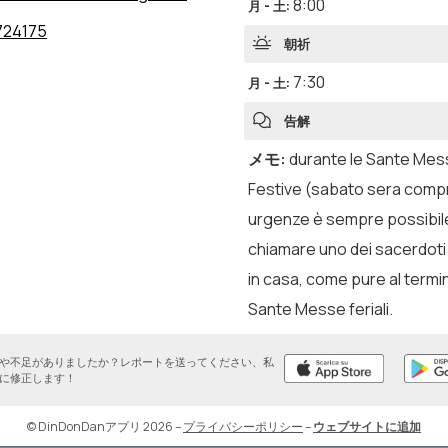
8:00
月 - 土
:
724175
朝祈
7:30
月 - 土
:
告解
メモ
:
durante le Sante Me
Festive (sabato sera comp
urgenze è sempre possibil
chiamare uno dei sacerdoti
in casa, come pure al termi
Sante Messe feriali.
や不足がありましたか？レポートを送ってください、私
に修正します！
© DinDonDanアプリ 2026
–
プライバシーポリシー
–
ウェブサイトに追加