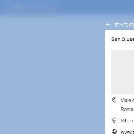
すべての
San Gius
Viale 
Roma 
Rito 
www.p