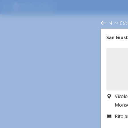
menu
すべての
San Giust
Vicolo
Monsel
Rito 