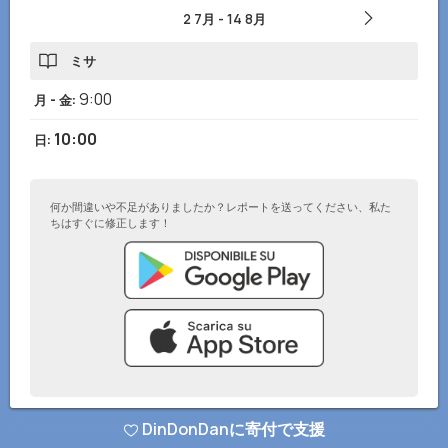
2 7月
-
14 8月
ミサ
9:00
月 - 金
:
10:00
日
:
何か間違いや不足がありましたか？レポートを送ってください、私た
ちはすぐに修正します！
© DinDonDanアプリ 2026
–
プライバシーポリシー
–
ウェブサイトに追加
DinDonDanに寄付で支援