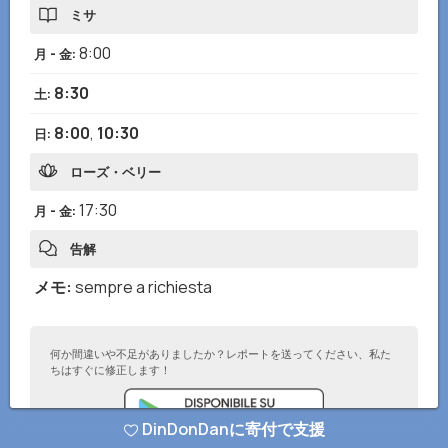
ミサ
8:00
月 - 金
:
8:30
土
:
8:00
,
10:30
日
:
ローズ・ベリー
17:30
月 - 金
:
告解
メモ
:
sempre a richiesta
何か間違いや不足がありましたか？レポートを送ってください、私た
ちはすぐに修正します！
DinDonDanに寄付で支援