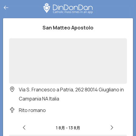
San Matteo Apostolo
Via S. Francesco a Patria, 262 80014 Giugliano in
Campania NA Italia
Rito romano
1 8月
-
13 8月