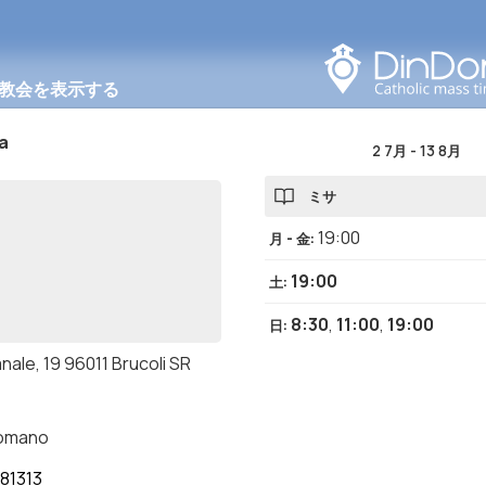
このエリアで検索する
教会を表示する
a
2 7月
-
13 8月
ミサ
19:00
月 - 金
:
19:00
土
:
8:30
,
11:00
,
19:00
日
:
nale, 19 96011 Brucoli SR
romano
81313