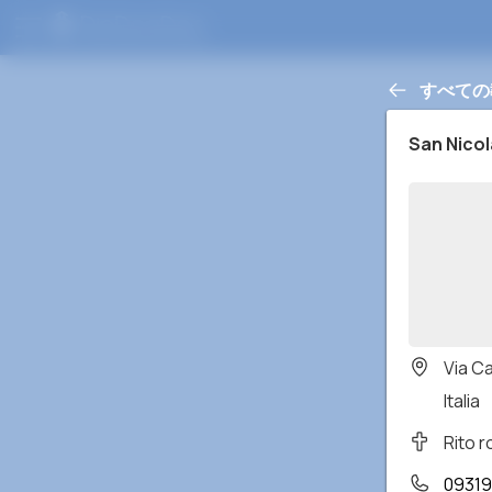
すべての
San Nicol
Via Ca
Italia
Rito 
09319