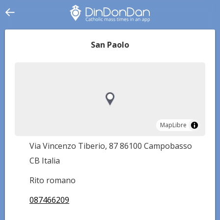
San Paolo
MapLibre
MapLibre
Via Vincenzo Tiberio, 87 86100 Campobasso
CB Italia
Rito romano
087466209