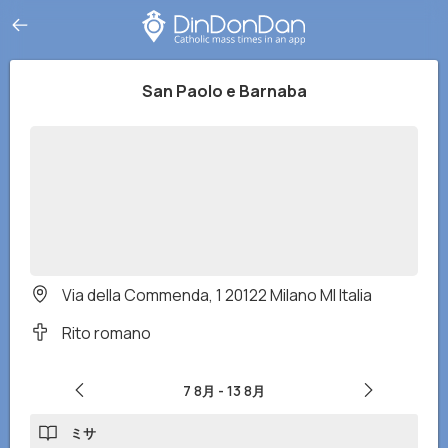
San Paolo e Barnaba
Via della Commenda, 1 20122 Milano MI Italia
Rito romano
7 8月
-
13 8月
ミサ