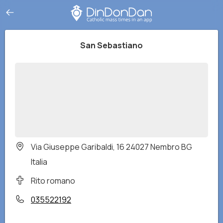
San Sebastiano
Via Giuseppe Garibaldi, 16 24027 Nembro BG
Italia
Rito romano
035522192