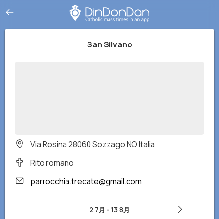
San Silvano
Via Rosina 28060 Sozzago NO Italia
Rito romano
parrocchia.trecate@gmail.com
2 7月
-
13 8月