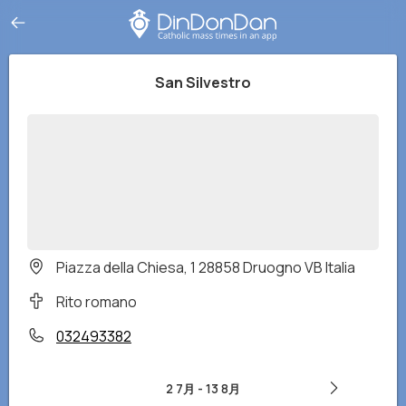
San Silvestro
Piazza della Chiesa, 1 28858 Druogno VB Italia
Rito romano
032493382
2 7月
-
13 8月