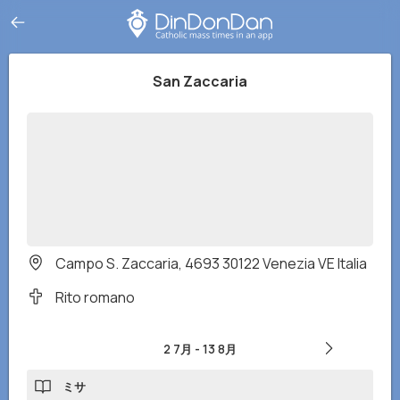
San Zaccaria
Campo S. Zaccaria, 4693 30122 Venezia VE Italia
Rito romano
2 7月
-
13 8月
ミサ