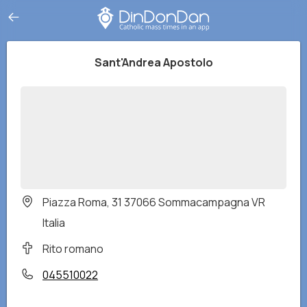
Sant'Andrea Apostolo
Piazza Roma, 31 37066 Sommacampagna VR
Italia
Rito romano
045510022