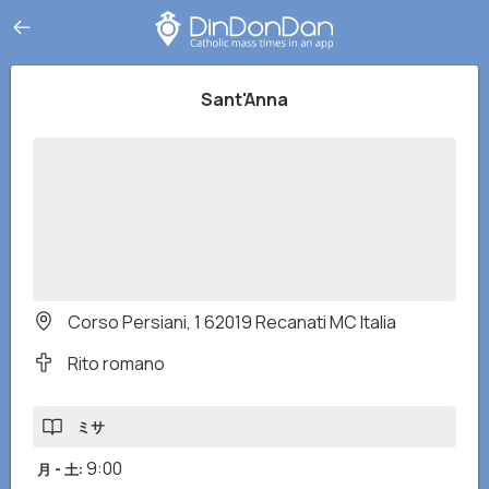
Sant'Anna
Corso Persiani, 1 62019 Recanati MC Italia
Rito romano
ミサ
9:00
月 - 土
: