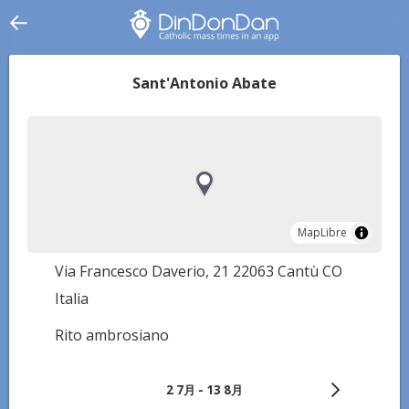
Sant'Antonio Abate
MapLibre
MapLibre
Via Francesco Daverio, 21 22063 Cantù CO
Italia
Rito ambrosiano
2 7月 - 13 8月