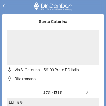
Santa Caterina
Via S. Caterina, 1 59100 Prato PO Italia
Rito romano
2 7月
-
13 8月
ミサ