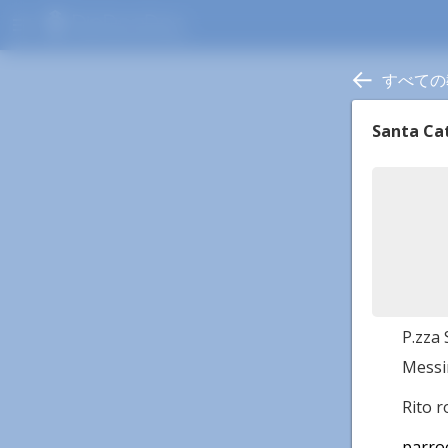
menu
すべての
Santa Cat
P.zza 
Messi
Rito 
parro