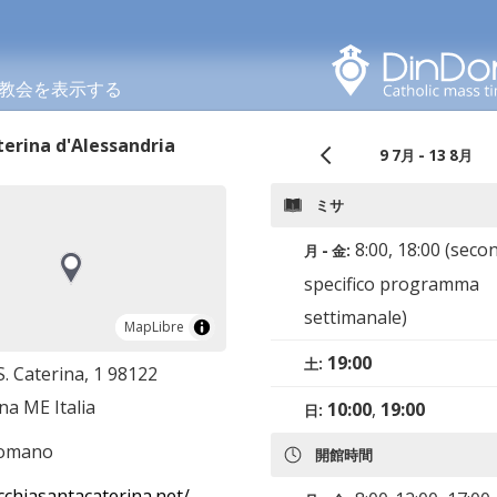
このエリアで検索する
教会を表示する
erina d'Alessandria
9 7月 - 13 8月
ミサ
8:00, 18:00 (seco
月 - 金:
specifico programma
settimanale)
MapLibre
MapLibre
19:00
土:
S. Caterina, 1 98122
na ME Italia
10:00
,
19:00
日:
romano
開館時間
cchiasantacaterina.net/