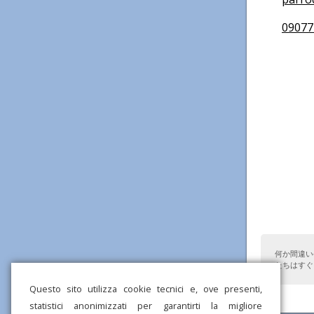
09077
何か間違い
たちはすぐ
Questo sito utilizza cookie tecnici e, ove presenti,
statistici anonimizzati per garantirti la migliore