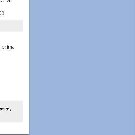
-20:20
00
a prima