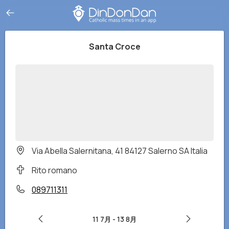
Santa Croce
Via Abella Salernitana, 41 84127 Salerno SA Italia
Rito romano
089711311
11 7月
-
13 8月