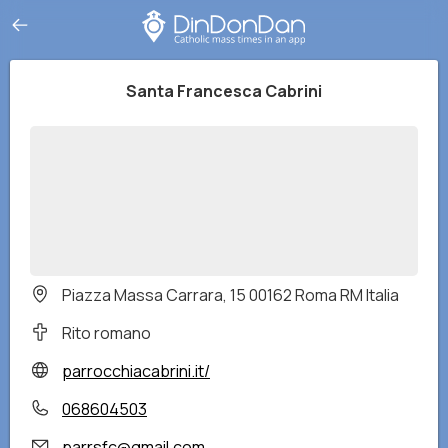
Santa Francesca Cabrini
Piazza Massa Carrara, 15 00162 Roma RM Italia
Rito romano
parrocchiacabrini.it/
068604503
parrsfc@gmail.com