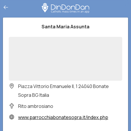
Santa Maria Assunta
Piazza Vittorio Emanuele II, 1 24040 Bonate
Sopra BG Italia
Rito ambrosiano
www.parrocchiabonatesopra.it/index.php