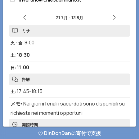
21 7月
-
13 8月
ミサ
8:00
火 - 金
:
18:30
土
:
11:00
日
:
告解
17:45-18:15
土
:
メモ
:
Nei giorni feriali i sacerdoti sono disponibili su
richiesta nei momenti opportuni
開館時間
DinDonDanに寄付で支援
8:00-12:00
,
15:00-20:00
月 - 日
: