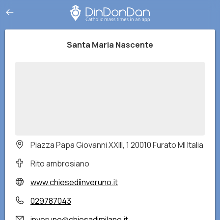
Santa Maria Nascente
Piazza Papa Giovanni XXIII, 1 20010 Furato MI Italia
Rito ambrosiano
www.chiesediinveruno.it
029787043
inveruno@chiesadimilano.it