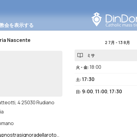
このエリアで検索する
教会を表示する
ria Nascente
2 7月
-
13 8月
ミサ
18:00
火 - 金
:
17:30
土
:
9:00
,
11:00
,
17:30
日
:
atteotti, 4 25030 Rudiano
ia
romano
nostrasignoradellarotonda.it/