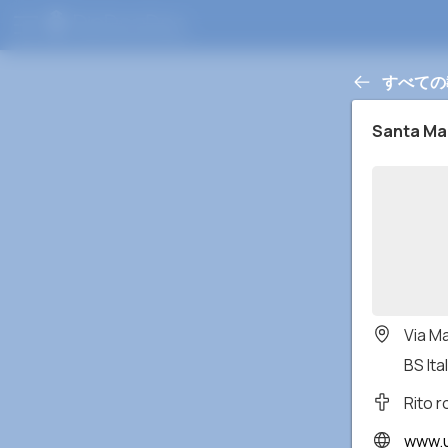
すべての
Santa Ma
Via M
BS Ital
Rito 
www.up