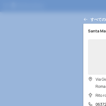
すべての
Santa Ma
Via Gi
Roma 
Rito 
0637