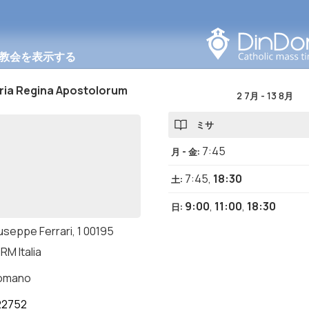
このエリアで検索する
教会を表示する
ria Regina Apostolorum
2 7月
-
13 8月
ミサ
7:45
月 - 金
:
7:45
,
18:30
土
:
9:00
,
11:00
,
18:30
日
:
useppe Ferrari, 1 00195
RM Italia
romano
22752