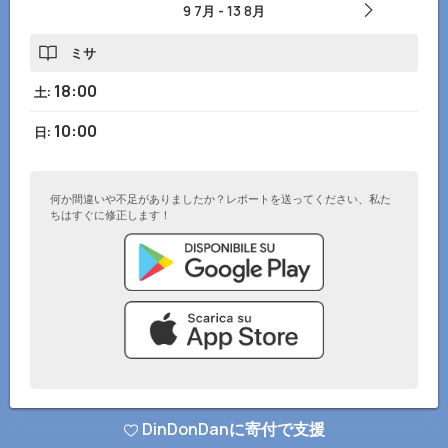
9 7月
-
13 8月
ミサ
18:00
土
:
10:00
日
:
何か間違いや不足がありましたか？レポートを送ってください、私た
ちはすぐに修正します！
© DinDonDanアプリ 2026
–
プライバシーポリシー
–
ウェブサイトに追加
DinDonDanに寄付で支援