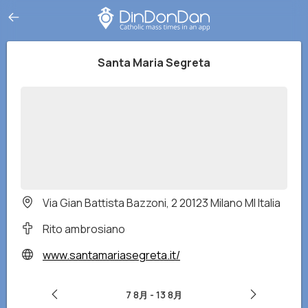
Santa Maria Segreta
Via Gian Battista Bazzoni, 2 20123 Milano MI Italia
Rito ambrosiano
www.santamariasegreta.it/
7 8月
-
13 8月