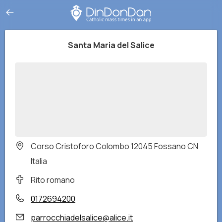
Santa Maria del Salice
Corso Cristoforo Colombo 12045 Fossano CN
Italia
Rito romano
0172694200
parrocchiadelsalice@alice.it