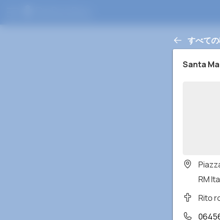
すべての
Santa Mar
Piazz
RM Ita
Rito 
0645