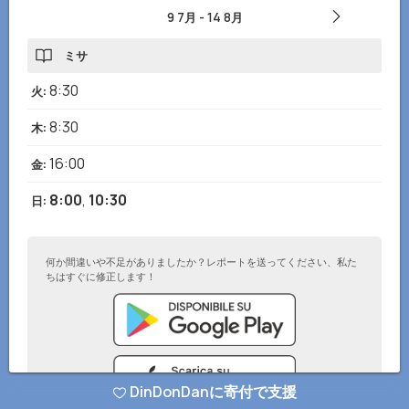
9 7月
-
14 8月
ミサ
8:30
火
:
8:30
木
:
16:00
金
:
8:00
,
10:30
日
:
何か間違いや不足がありましたか？レポートを送ってください、私た
ちはすぐに修正します！
DinDonDanに寄付で支援