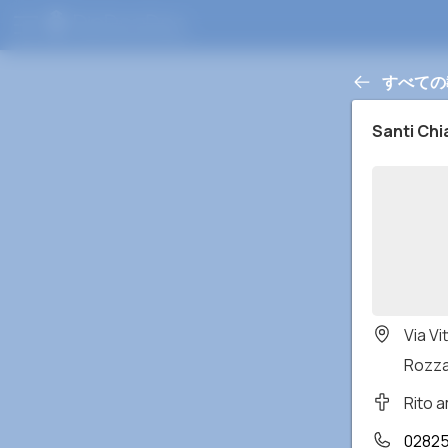
すべての
Santi Chi
Via Vi
Rozzan
Rito 
0282