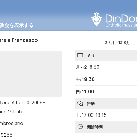
このエリアで検索する
教会を表示する
ara e Francesco
2 7月
-
13 8月
ミサ
8:30
月 - 金
:
18:30
土
:
11:00
日
:
ttorio Alfieri, 0, 20089
告解
o MI Italia
17:00-18:15
土
:
ambrosiano
開館時間
59255