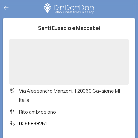
Santi Eusebio e Maccabei
Via Alessandro Manzoni, 1 20060 Cavaione MI
Italia
Rito ambrosiano
0295838261