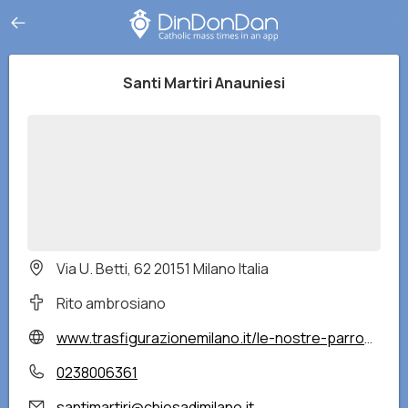
Santi Martiri Anauniesi
Via U. Betti, 62 20151 Milano Italia
Rito ambrosiano
www.trasfigurazionemilano.it/le-nostre-parrocchie/santi-martiri-anauniesi
0238006361
santimartiri@chiesadimilano.it