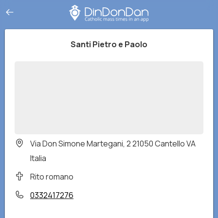
Santi Pietro e Paolo
Via Don Simone Martegani, 2 21050 Cantello VA
Italia
Rito romano
0332417276