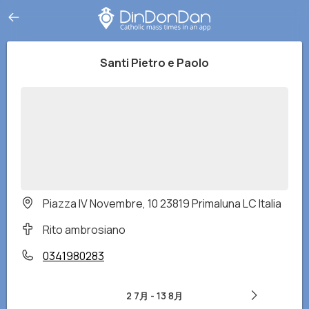
Santi Pietro e Paolo
Piazza IV Novembre, 10 23819 Primaluna LC Italia
Rito ambrosiano
0341980283
2 7月
-
13 8月