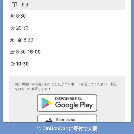
ミサ
8:30
月
:
20:30
火
:
8:30
水 - 金
:
8:30
,
18:00
土
:
10:30
日
:
何か間違いや不足がありましたか？レポートを送ってください、私た
ちはすぐに修正します！
DinDonDanに寄付で支援