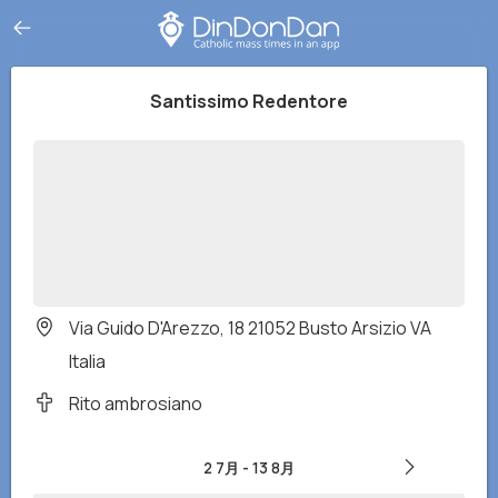
Santissimo Redentore
Via Guido D'Arezzo, 18 21052 Busto Arsizio VA
Italia
Rito ambrosiano
2 7月
-
13 8月