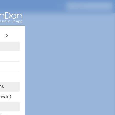
Premi Invio per cercare
CA
onale)