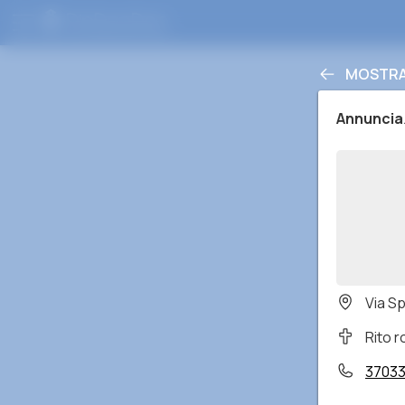
MOSTRA 
Annuncia
Via Sp
Rito 
3703