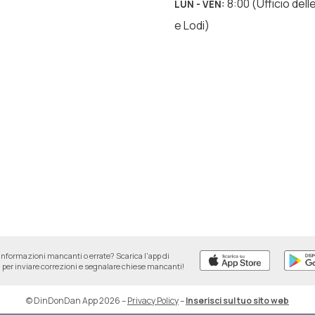
8:00
(Ufficio dell
LUN - VEN
:
e Lodi)
informazioni mancanti o errate? Scarica l'app di
per inviare correzioni e segnalare chiese mancanti!
© DinDonDan App 2026
–
Privacy Policy
–
Inserisci sul tuo sito web