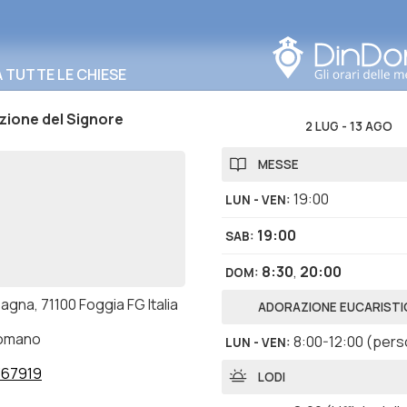
Cerca in questa zona
TUTTE LE CHIESE
zione del Signore
2 LUG
-
13 AGO
MESSE
19:00
LUN - VEN
:
19:00
SAB
:
8:30
,
20:00
DOM
:
agna, 71100 Foggia FG Italia
ADORAZIONE EUCARISTI
romano
8:00-12:00
(pers
LUN - VEN
:
367919
LODI