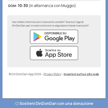
10:30
(in alternanza con Muggio)
DOM
:
Hai notato informazioni mancanti o errate? Scarica l'app di
DinDonDan per inviare correzioni e segnalare chiese mancanti!
© DinDonDan App 2026
–
Privacy Policy
–
Inserisci sul tuo sito web
Sostieni DinDonDan con una donazione