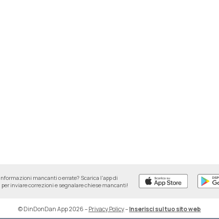
informazioni mancanti o errate? Scarica l'app di
per inviare correzioni e segnalare chiese mancanti!
© DinDonDan App 2026
–
Privacy Policy
–
Inserisci sul tuo sito web