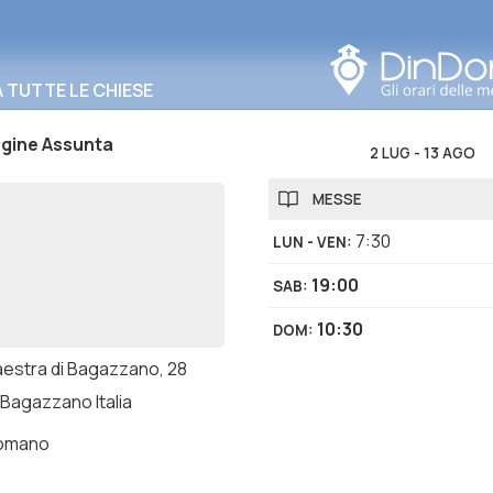
Cerca in questa zona
TUTTE LE CHIESE
rgine Assunta
2 LUG
-
13 AGO
MESSE
7:30
LUN - VEN
:
19:00
SAB
:
10:30
DOM
:
aestra di Bagazzano, 28
 Bagazzano Italia
romano