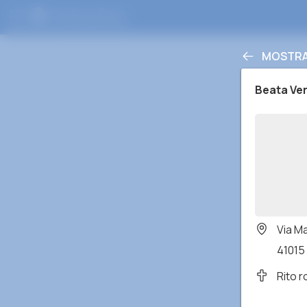
MOSTRA 
Beata Ve
Via M
41015
Rito 