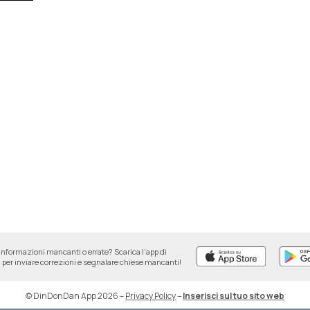
informazioni mancanti o errate? Scarica l'app di
per inviare correzioni e segnalare chiese mancanti!
© DinDonDan App 2026
–
Privacy Policy
–
Inserisci sul tuo sito web