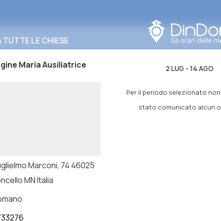
Cerca in questa zona
TUTTE LE CHIESE
gine Maria Ausiliatrice
2 LUG
-
14 AGO
Per il periodo selezionato no
stato comunicato alcun or
uglielmo Marconi, 74 46025
cello MN Italia
romano
733276