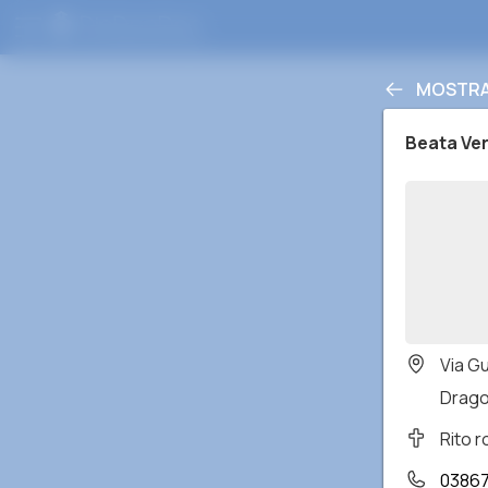
MOSTRA 
Beata Ver
Via G
Dragon
Rito 
0386