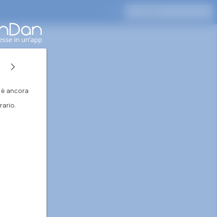
Premi Invio per cercare
n è ancora
ario.