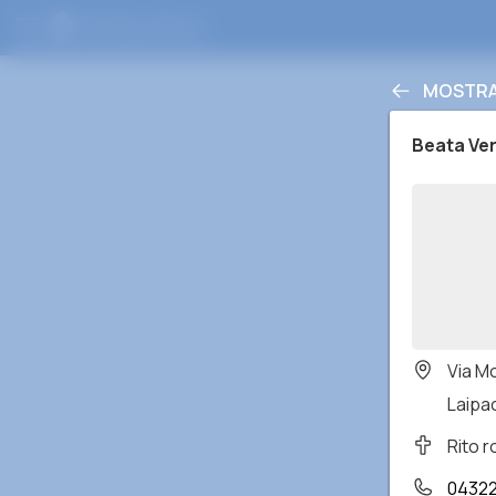
MOSTRA 
Beata Ver
Via M
Laipac
Rito 
0432