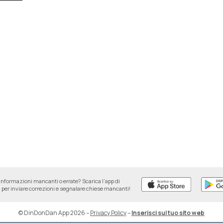
informazioni mancanti o errate? Scarica l'app di
per inviare correzioni e segnalare chiese mancanti!
© DinDonDan App 2026
–
Privacy Policy
–
Inserisci sul tuo sito web