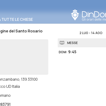
Cerca in questa zona
TUTTE LE CHIESE
gine del Santo Rosario
2 LUG
-
14 AGO
MESSE
9:45
DOM
:
onzambano, 139 33100
co UD Italia
romano
283791