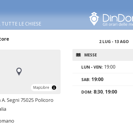
Cerca in questa zona
TUTTE LE CHIESE
tore
2 LUG - 13 AGO
MESSE
19:00
LUN - VEN:
19:00
SAB:
MapLibre
MapLibre
8:30
,
19:00
DOM:
 A. Segni 75025 Policoro
lia
romano