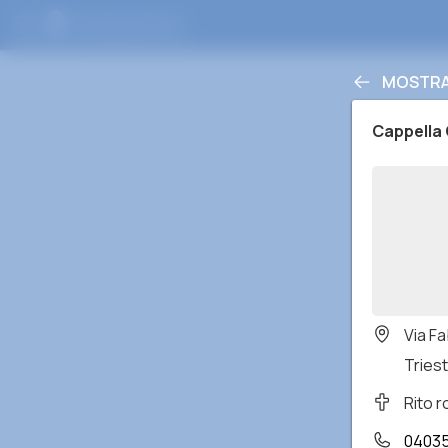
MOSTRA 
Cappella 
Via F
Triest
Rito 
0403