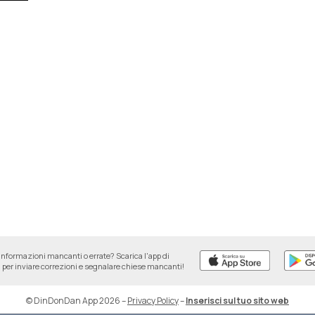
informazioni mancanti o errate? Scarica l'app di
per inviare correzioni e segnalare chiese mancanti!
© DinDonDan App 2026
–
Privacy Policy
–
Inserisci sul tuo sito web