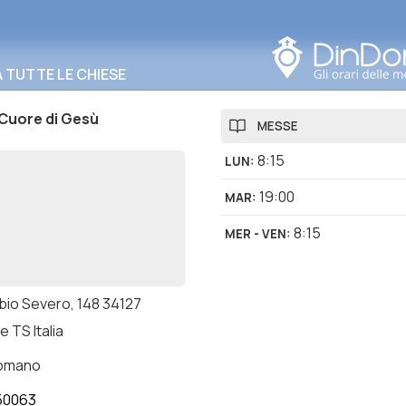
Cerca in questa zona
TUTTE LE CHIESE
Cuore di Gesù
MESSE
8:15
LUN
:
19:00
MAR
:
8:15
MER - VEN
:
abio Severo, 148 34127
e TS Italia
romano
50063