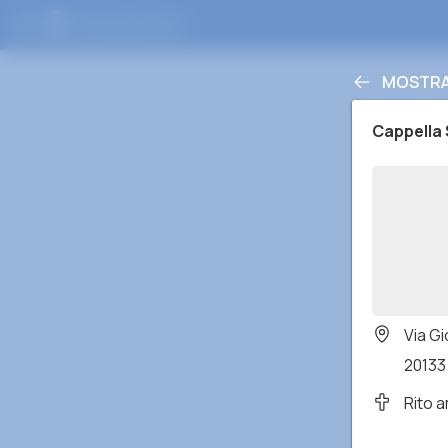
MOSTRA 
Cappella
Via G
20133 
Rito 