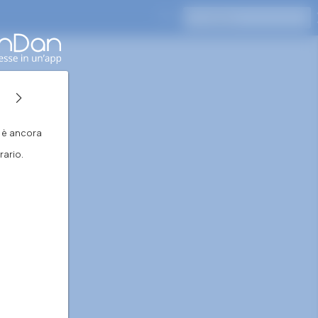
Premi Invio per cercare
n è ancora
ario.