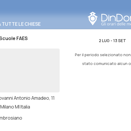
Cerca in questa zona
TUTTE LE CHIESE
 Scuole FAES
2 LUG
-
13 SET
Per il periodo selezionato no
stato comunicato alcun or
iovanni Antonio Amadeo, 11
Milano MI Italia
ambrosiano