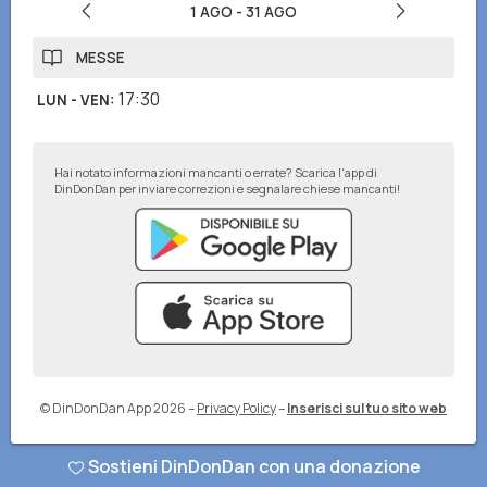
1 AGO
-
31 AGO
MESSE
17:30
LUN - VEN
:
Hai notato informazioni mancanti o errate? Scarica l'app di
DinDonDan per inviare correzioni e segnalare chiese mancanti!
© DinDonDan App 2026
–
Privacy Policy
–
Inserisci sul tuo sito web
Sostieni DinDonDan con una donazione