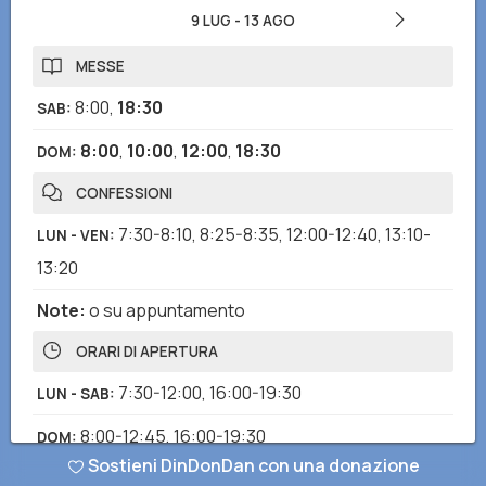
9 LUG
-
13 AGO
MESSE
8:00
,
18:30
SAB
:
8:00
,
10:00
,
12:00
,
18:30
DOM
:
CONFESSIONI
7:30-8:10
,
8:25-8:35
,
12:00-12:40
,
13:10-
LUN - VEN
:
13:20
Note
:
o su appuntamento
ORARI DI APERTURA
7:30-12:00
,
16:00-19:30
LUN - SAB
:
8:00-12:45
,
16:00-19:30
DOM
:
Sostieni DinDonDan con una donazione
ROSARIO