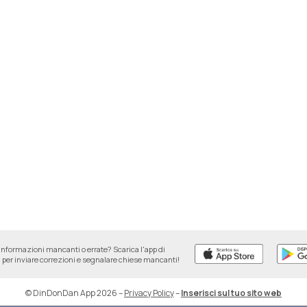
informazioni mancanti o errate? Scarica l'app di
per inviare correzioni e segnalare chiese mancanti!
© DinDonDan App 2026
–
Privacy Policy
–
Inserisci sul tuo sito web