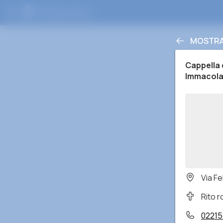
MOSTRA 
Cappella 
Immacola
Via Fe
Rito 
0221