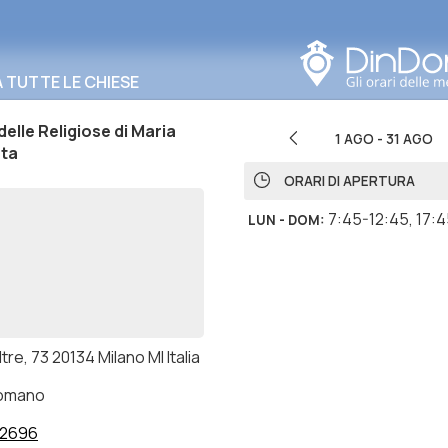
Cerca in questa zona
TUTTE LE CHIESE
delle Religiose di Maria
1 AGO
-
31 AGO
ta
ORARI DI APERTURA
7:45-12:45
,
17:4
LUN - DOM
:
ltre, 73 20134 Milano MI Italia
romano
52696