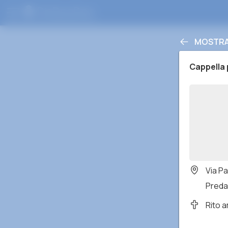
MOSTRA 
Cappella 
Via Pa
Predab
Rito 