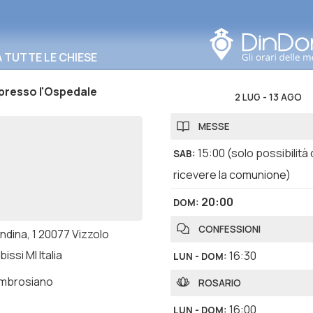
Cerca in questa zona
TUTTE LE CHIESE
presso l'Ospedale
2 LUG
-
13 AGO
MESSE
15:00
(solo possibilità 
SAB
:
ricevere la comunione)
20:00
DOM
:
CONFESSIONI
ndina, 1 20077 Vizzolo
issi MI Italia
16:30
LUN - DOM
:
ambrosiano
ROSARIO
16:00
LUN - DOM
: