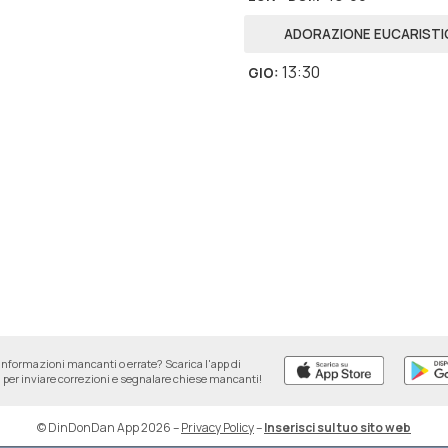
ADORAZIONE EUCARISTI
13:30
GIO
:
informazioni mancanti o errate? Scarica l'app di
per inviare correzioni e segnalare chiese mancanti!
© DinDonDan App 2026
–
Privacy Policy
–
Inserisci sul tuo sito web