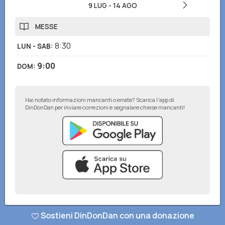
9 LUG
-
14 AGO
MESSE
8:30
LUN - SAB
:
9:00
DOM
:
Hai notato informazioni mancanti o errate? Scarica l'app di
DinDonDan per inviare correzioni e segnalare chiese mancanti!
© DinDonDan App 2026
–
Privacy Policy
–
Inserisci sul tuo sito web
Sostieni DinDonDan con una donazione