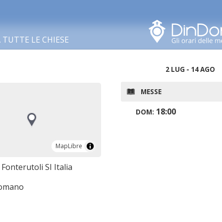
Cerca in questa zona
TUTTE LE CHIESE
2 LUG - 14 AGO
MESSE
18:00
DOM:
MapLibre
MapLibre
Fonterutoli SI Italia
romano