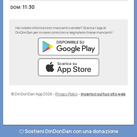
11:30
DOM
:
Hai notato informazioni mancanti o errate? Scarica l'app di
DinDonDan per inviare correzioni e segnalare chiese mancanti!
© DinDonDan App 2026
–
Privacy Policy
–
Inserisci sul tuo sito web
Sostieni DinDonDan con una donazione